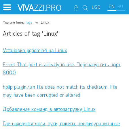
VIVA
ZZI.PRO
EN
RU
USD
You are here:
Tags
Linux
Articles of tag 'Linux'
Установка pgadmin4 на Linux
Error: That port is already in use. Перезапустить порт
8000
hplip plugin.run file does not match its checksum. File
may have been corrupted or altered
Добавление команд в автозагрузку Linux
Где находятся логи, пути, пакеты, конфигурационные