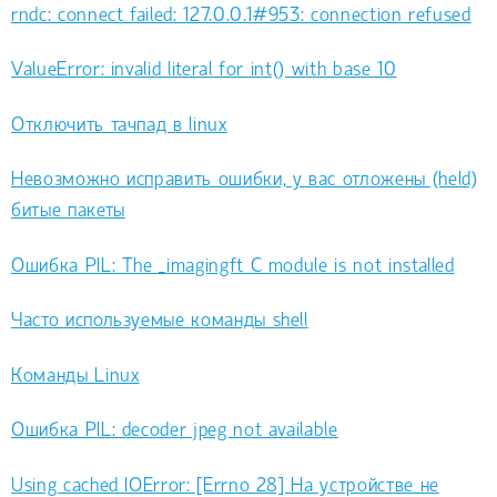
rndc: connect failed: 127.0.0.1#953: connection refused
ValueError: invalid literal for int() with base 10
Отключить тачпад в linux
Невозможно исправить ошибки, у вас отложены (held)
битые пакеты
Ошибка PIL: The _imagingft C module is not installed
Часто используемые команды shell
Команды Linux
Ошибка PIL: decoder jpeg not available
Using cached IOError: [Errno 28] На устройстве не