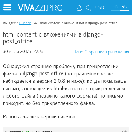
VIVA
ZZI.PRO
EN
RU
USD
Вы здесь:
IT Блог
html_content с вложениями в django-post_office
html_content с вложениями в django-
post_office
30 июля 2017 г. 22:25
Теги
:
Сторонние приложения
Обнаружил странную проблему при прикреплении
файла в
django-post-office
(по крайней мере это
наблюдается в версии 2.0.8 и ниже): когда посылаешь
письмо, состоящее из html-контента с прикреплением
любого файла (неважно какого формата), то письмо
приходит, но без прикрепленного файла.
Использовались версии пакетов:
django=
=
1.10
.
7
 (и ниже)