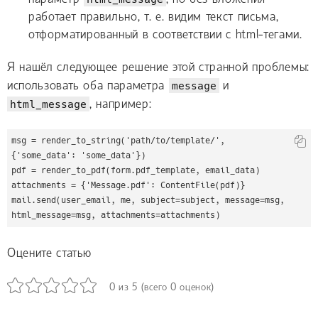
работает правильно, т. е. видим текст письма,
отформатированный в соответствии с html-тегами.
Я нашёл следующее решение этой странной проблемы:
использовать оба параметра
message
и
html_message
, например:
msg = render_to_string('path/to/template/', 
{'some_data': 'some_data'})

pdf = render_to_pdf(form.pdf_template, email_data)

attachments = {'Message.pdf': ContentFile(pdf)}

mail.send(user_email, me, subject=subject, message=msg, 
html_message=msg, attachments=attachments)
Оцените статью
0
из
5
(всего
0
оценок)