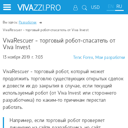
VIVA
ZZI.PRO
EN
RU
USD
Вы здесь:
Разработки
VivaRescuer - торговый робот-спасатель от Viva Invest
VivaRescuer - торговый робот-спасатель от
Viva Invest
13 ноября 2019 г. 7:03
Теги
:
Forex
,
Мои разработки
VivaRescuer - торговый робот, который может
продолжить торговлю существующих открытых сделок
и довести их до закрытия в случае, если текущий
используемый робот (от Viva Invest или стороннего
разработчика) по каким-то причинам перестал
работать.
Например, если торговый робот проверяет
лицензию на сайте разработчика, но сайт