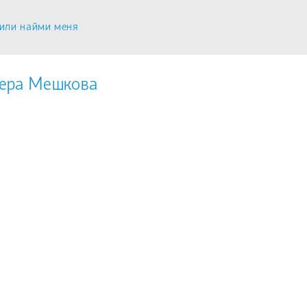
или найми меня
ера Мешкова