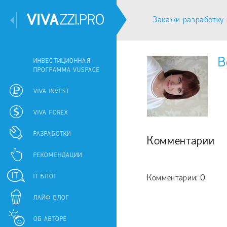
Закажи разработку 
В
ИНВЕСТИЦИОННАЯ
ПРОГРАММА VUSPACE
VIVA INVEST
VIVA FOREX
РАЗРАБОТКИ
Комментарии
РЕКОМЕНДАЦИИ
IT БЛОГ
Комментарии: 0
ЛАЙФ БЛОГ
ОБ АВТОРЕ