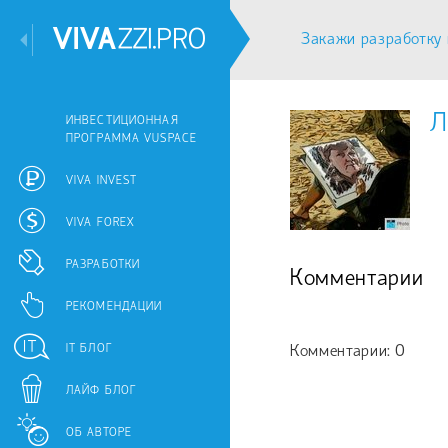
Закажи разработку 
Л
ИНВЕСТИЦИОННАЯ
ПРОГРАММА VUSPACE
VIVA INVEST
VIVA FOREX
РАЗРАБОТКИ
Комментарии
РЕКОМЕНДАЦИИ
IT БЛОГ
Комментарии: 0
ЛАЙФ БЛОГ
ОБ АВТОРЕ