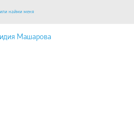
или найми меня
идия Машарова