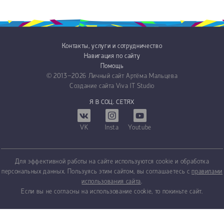
Контакты, услуги и сотрудничество
Навигация по сайту
Помощь
© 2013−2026
Личный сайт Артёма Мальцева
Создание сайта
Viva IT Studio
Я В СОЦ. СЕТЯХ
VK
Insta
Youtube
Для эффективной работы на сайте используются cookie и обработка
персональных данных. Пользуясь этим сайтом, вы соглашаетесь с
правилами
использования сайта
.
Если вы не согласны на использование cookie, то покиньте сайт.