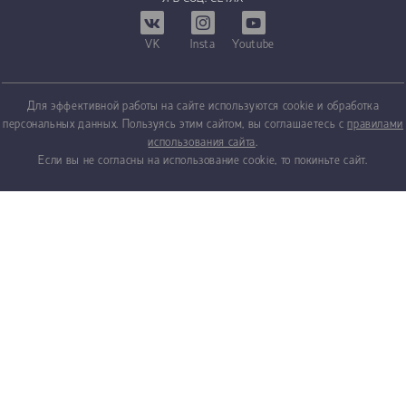
VK
Insta
Youtube
Для эффективной работы на сайте используются cookie и обработка
персональных данных. Пользуясь этим сайтом, вы соглашаетесь с
правилами
использования сайта
.
Если вы не согласны на использование cookie, то покиньте сайт.