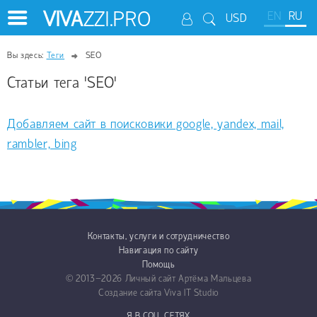
VIVA
ZZI.PRO
EN
RU
USD
Вы здесь:
Теги
SEO
Статьи тега 'SEO'
Добавляем сайт в поисковики google, yandex, mail,
rambler, bing
Контакты, услуги и сотрудничество
Навигация по сайту
Помощь
© 2013−2026
Личный сайт Артёма Мальцева
Создание сайта
Viva IT Studio
Я В СОЦ. СЕТЯХ