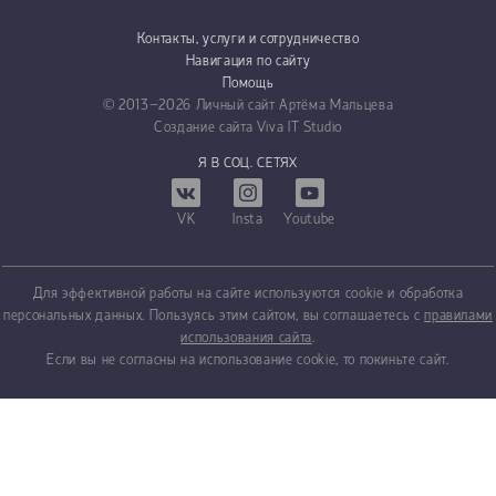
Контакты, услуги и сотрудничество
Навигация по сайту
Помощь
© 2013−2026
Личный сайт Артёма Мальцева
Создание сайта
Viva IT Studio
Я В СОЦ. СЕТЯХ
VK
Insta
Youtube
Для эффективной работы на сайте используются cookie и обработка
персональных данных. Пользуясь этим сайтом, вы соглашаетесь с
правилами
использования сайта
.
Если вы не согласны на использование cookie, то покиньте сайт.