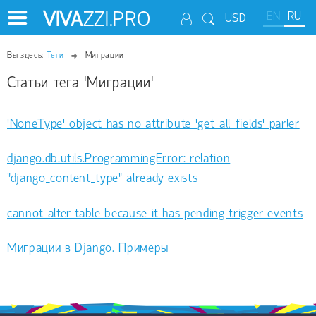
VIVA
ZZI.PRO
EN
RU
USD
Вы здесь:
Теги
Миграции
Статьи тега 'Миграции'
'NoneType' object has no attribute 'get_all_fields' parler
django.db.utils.ProgrammingError: relation
"django_content_type" already exists
cannot alter table because it has pending trigger events
Миграции в Django. Примеры