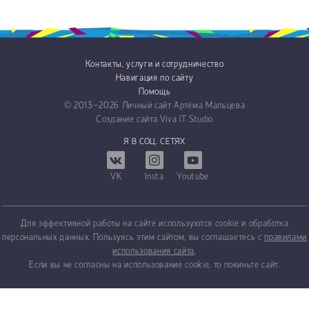
Контакты, услуги и сотрудничество
Навигация по сайту
Помощь
© 2013−2026
Личный сайт Артёма Мальцева
Создание сайта
Viva IT Studio
Я В СОЦ. СЕТЯХ
VK
Insta
Youtube
Для эффективной работы на сайте используются cookie и обработка
персональных данных. Пользуясь этим сайтом, вы соглашаетесь с
правилами
использования сайта
.
Если вы не согласны на использование cookie, то покиньте сайт.