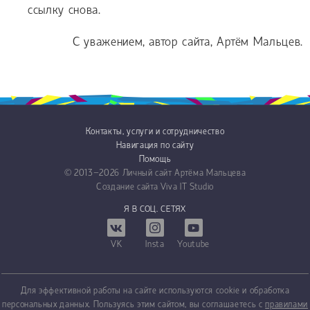
ссылку снова.
С уважением, автор сайта, Артём Мальцев.
Контакты, услуги и сотрудничество
Навигация по сайту
Помощь
© 2013−2026
Личный сайт Артёма Мальцева
Создание сайта
Viva IT Studio
Я В СОЦ. СЕТЯХ
VK
Insta
Youtube
Для эффективной работы на сайте используются cookie и обработка
персональных данных. Пользуясь этим сайтом, вы соглашаетесь с
правилами