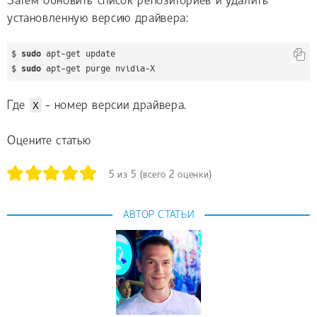
Затем обновить список репозиториев и удалить
установленную версию драйвера:
$ 
sudo
 apt-get update

$ 
sudo
 apt-get purge nvidia-X
Где
X
- номер версии драйвера.
Оцените статью
5
из
5
(всего
2
оценки)
АВТОР СТАТЬИ