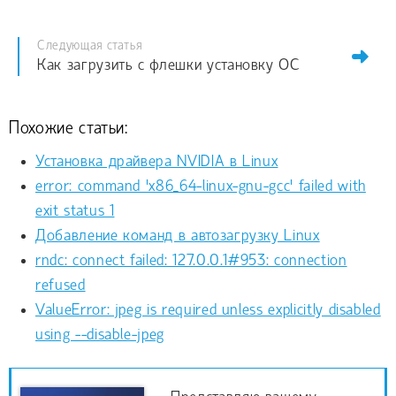
Следующая статья
Как загрузить с флешки установку ОС
Похожие статьи:
Установка драйвера NVIDIA в Linux
error: command 'x86_64-linux-gnu-gcc' failed with
exit status 1
Добавление команд в автозагрузку Linux
rndc: connect failed: 127.0.0.1#953: connection
refused
ValueError: jpeg is required unless explicitly disabled
using --disable-jpeg