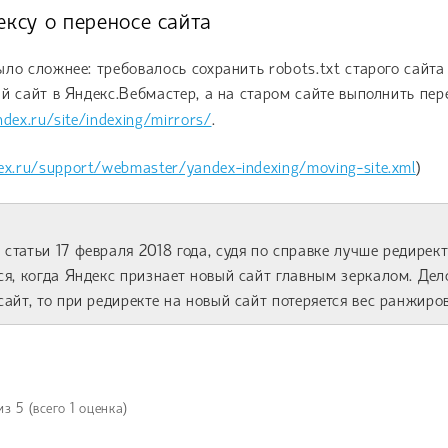
ксу о переносе сайта
ло сложнее: требовалось сохранить robots.txt старого сайта
й сайт в Яндекс.Вебмастер, а на старом сайте выполнить пер
dex.ru/site/indexing/mirrors/
.
ex.ru/support/webmaster/yandex-indexing/moving-site.xml
)
статьи 17 февраля 2018 года, судя по справке лучше редирек
ся, когда Яндекс признает новый сайт главным зеркалом. Дел
сайт, то при редиректе на новый сайт потеряется вес ранжир
из
5
(всего
1
оценка)