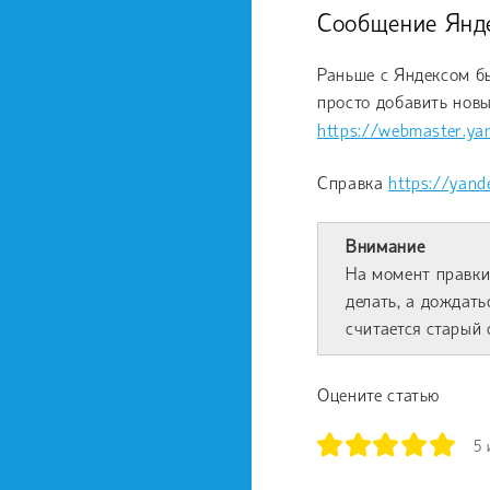
Сообщение Янде
Раньше с Яндексом бы
просто добавить новы
https://webmaster.yan
Справка
https://yand
Внимание
На момент правки 
делать, а дождать
считается старый 
Оцените статью
5