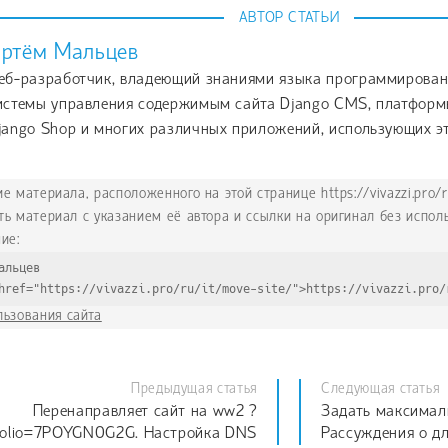
АВТОР СТАТЬИ
ртём Мальцев
еб-разработчик, владеющий знаниями языка программировани
истемы управления содержимым сайта Django CMS, платформы
jango Shop и многих различных приложений, использующих эт
 материала, расположенного на этой странице https://vivazzi.pro/r
ть материал с указанием её автора и ссылки на оригинал без испо
ие:
альцев
href="https://vivazzi.pro/ru/it/move-site/">https://vivazzi.pro/
льзования сайта
Предыдущая статья
Следующая статья
Перенаправляет сайт на ww2 ?
Задать максимал
folio=7POYGN0G2G. Настройка DNS
Рассуждения о д