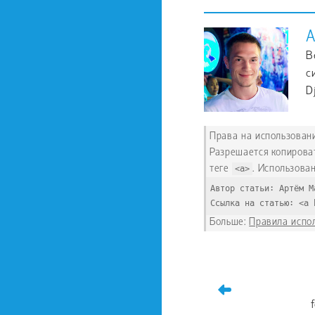
А
В
с
D
Права на использование
Разрешается копирова
теге
<a>
. Использован
Автор статьи: Артём М
Ссылка на статью: <a 
Больше:
Правила испо