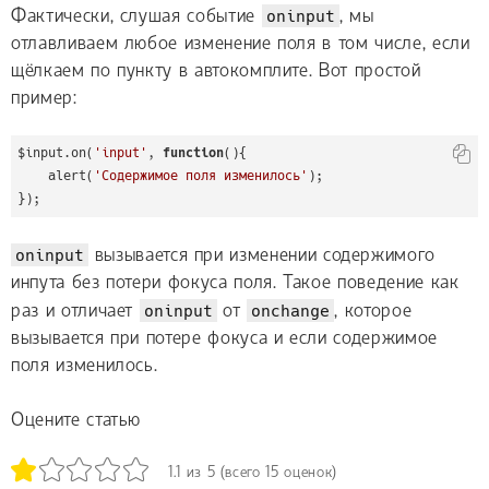
Фактически, слушая событие
oninput
, мы
отлавливаем любое изменение поля в том числе, если
щёлкаем по пункту в автокомплите. Вот простой
пример:
$input.on(
'input'
, 
function
()
{
    alert(
'Содержимое поля изменилось'
);

});
oninput
вызывается при изменении содержимого
инпута без потери фокуса поля. Такое поведение как
раз и отличает
oninput
от
onchange
, которое
вызывается при потере фокуса и если содержимое
поля изменилось.
Оцените статью
1.1
из
5
(всего
15
оценок)