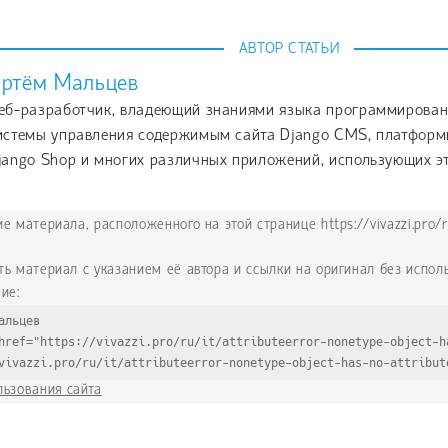
АВТОР СТАТЬИ
ртём Мальцев
еб-разработчик, владеющий знаниями языка программировани
истемы управления содержимым сайта Django CMS, платформы
jango Shop и многих различных приложений, использующих эт
 материала, расположенного на этой странице https://vivazzi.pro/ru
ть материал с указанием её автора и ссылки на оригинал без испо
ие:
альцев
href="https://vivazzi.pro/ru/it/attributeerror-nonetype-object-h
vivazzi.pro/ru/it/attributeerror-nonetype-object-has-no-attribut
льзования сайта