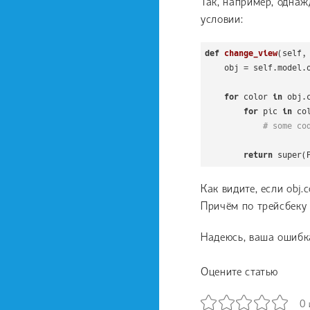
Так, например, однаж
условии:
def
change_view
(self,
    obj = self.model.objects.get(id=object_id)

for
 color 
in
 obj.c
for
 pic 
in
 co
# some co
return
 super(
Как видите, если obj.
Причём по трейсбеку э
Надеюсь, ваша ошибка
Оцените статью
0