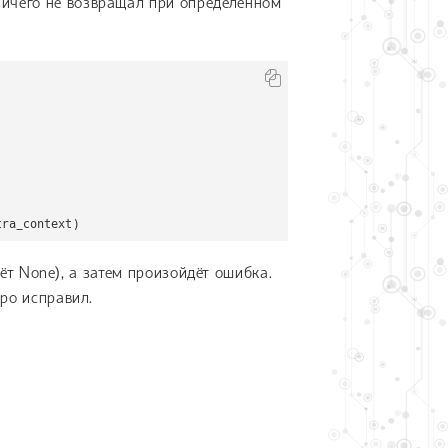
ничего не возвращал при определённом
tra_context)
рнёт None), а затем произойдёт ошибка.
тро исправил.