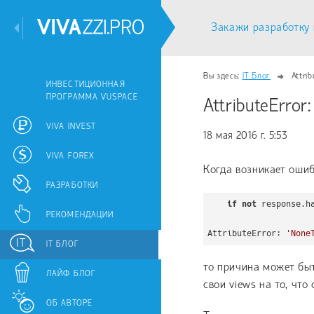
Закажи разработку 
Вы здесь:
IT Блог
Attri
ИНВЕСТИЦИОННАЯ
ПРОГРАММА VUSPACE
AttributeError:
VIVA INVEST
18 мая 2016 г. 5:53
VIVA FOREX
Когда возникает ошиб
РАЗРАБОТКИ
if
not
 response.h
РЕКОМЕНДАЦИИ
AttributeError: 
'None
IT БЛОГ
то причина может быт
ЛАЙФ БЛОГ
свои views на то, чт
ОБ АВТОРЕ