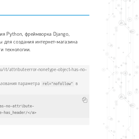
я Python, фреймворка Django,
 для создания интернет-магазина
и технологии.
/it/attributeerror-nonetype-object-has-no-
льзования параметра
rel="nofollow"
в
as-no-attribute-
e-has_header/</a>