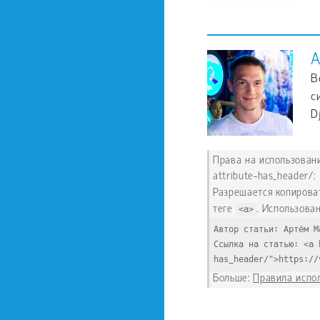
А
В
с
D
Права на использование
attribute-has_header/:
Разрешается копирова
теге
<a>
. Использован
Автор статьи: Артём М
Ссылка на статью: <a 
has_header/">https://
Больше:
Правила испо