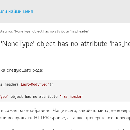
или найми меня
buteError: 'NoneType' object has no attribute 'has_header'
 'NoneType' object has no attribute 'has_h
ка следующего рода:
as_header(
'Last-Modified'
):

Type'
 object has no attribute 
'has_header'
ь самая разнообразная. Чаще всего, какой-то метод не возвра
о они возвращают HTTPResponse, а также проверьте все переоп