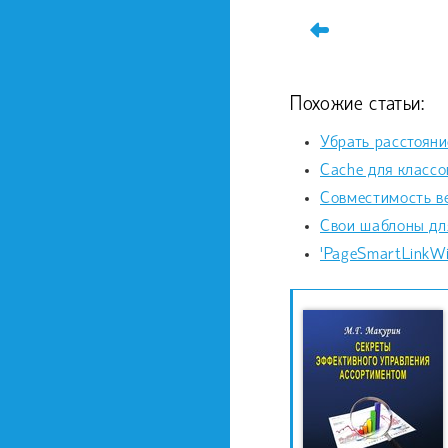
Похожие статьи:
Убрать расстояние
Cache для классо
Совместимость в
Свои шаблоны для
'PageSmartLinkWid