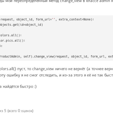
ды мой переопределённый метод change_view в классе admin 
 request, object_id, form_url=
''
, extra_context=None)
:
olors.all():

lor.pics.all():

de
ProductAdmin, self).change_view(request, object_id, form_url, ex
colors.all() пуст, то change_view ничего не вернёт (а точнее ве
ту ошибку я не смог отследить, и из-за этого я её не так быс
 найдётся быстро :)
из
5
(всего
0
оценок)