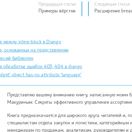
Предыдущая статья
Следующая статья
Примеры вёрстки
Расширение brea
 между inline-block в Django
в, основанных на представлении
ерсий библиотек
 обработки ошибок 403, 404 в django
get' object has no attribute 'language'
Представляю вашему вниманию книгу, написанную моим 
Макуриным: Секреты эффективного управления ассортиме
Книга предназначается для широкого круга читателей и, п
специалистам отдела закупок и логистики, категорийным
менеджерам по продажам, аналитикам, руководителям и д