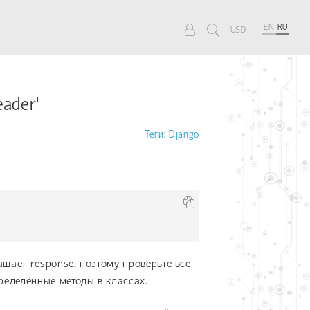
EN
RU
USD
eader'
Теги
:
Django
щает response, поэтому проверьте все
ределённые методы в классах.