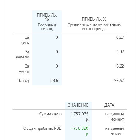
ПРИБЫЛЬ,
%
ПРИБЫЛЬ, %
Последний
Среднее значение относительно
период
всего периода
За
0
0.27
день
За
0
1.92
неделю
За
0
8.22
месяц
За год
58.6
99.97
ЗНАЧЕНИЕ
ДАТА
Сумма счёта
1 757 035
на данный
р.
момент
Общая прибыль,
RUB
+736 920
на данный
р.
момент