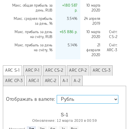
Макс. общая прибыль за
+180 587
10 марта
день,
RUB
р.
2020
Макс. средняя прибыль
3.54%
24 апреля
за день, %
2019
Макс. прибыль за день
+65 886 р.
10 марта
Счёт:
на счёту,
RUB
2020
CS-2
Макс. прибыль за день
5.14%
21
Счёт:
на счёту, %
февраля
ARC-3
2020
ARC S-1
ARC P-1
ARC CS-2
ARC CP-2
ARC CS-3
ARC CP-3
ARC-1
ARC-2
A-1
A-2
Отображать в валюте:
S-1
Обновление: 12 марта 2020 в 00:59
1м
3м
6м
1г
Все